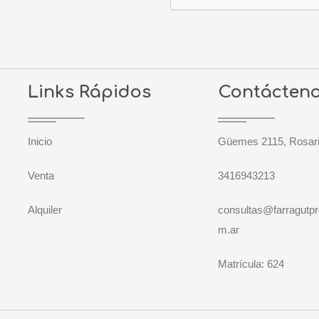
Links Rápidos
Contácten
Inicio
Güemes 2115, Rosari
Venta
3416943213
Alquiler
consultas@farragutp
m.ar
Matrícula: 624