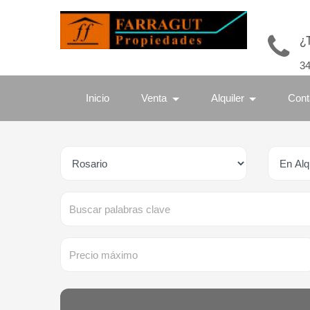
¿
3
Inicio
Venta
Alquiler
Cont